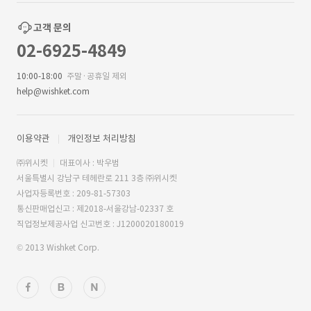
고객 문의
02-6925-4849
10:00-18:00
주말·공휴일 제외
help@wishket.com
이용약관
개인정보 처리방침
㈜위시켓
대표이사 : 박우범
서울특별시 강남구 테헤란로 211 3층 ㈜위시켓
사업자등록번호 : 209-81-57303
통신판매업신고 : 제2018-서울강남-02337 호
직업정보제공사업 신고번호 : J1200020180019
© 2013 Wishket Corp.