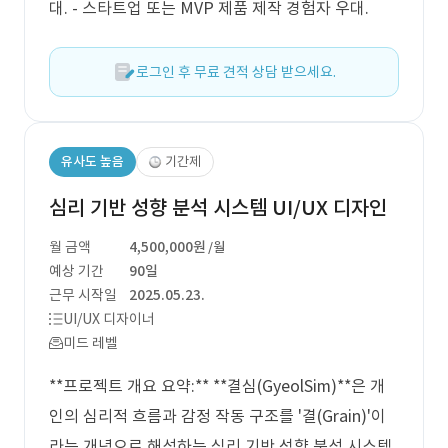
대. - 스타트업 또는 MVP 제품 제작 경험자 우대.
로그인 후 무료 견적 상담 받으세요.
유사도 높음
기간제
심리 기반 성향 분석 시스템 UI/UX 디자인
월 금액
4,500,000원
/월
예상 기간
90일
근무 시작일
2025.05.23.
UI/UX 디자이너
미드 레벨
**프로젝트 개요 요약:** **결심(GyeolSim)**은 개
인의 심리적 흐름과 감정 작동 구조를 '결(Grain)'이
라는 개념으로 해석하는 심리 기반 성향 분석 시스템