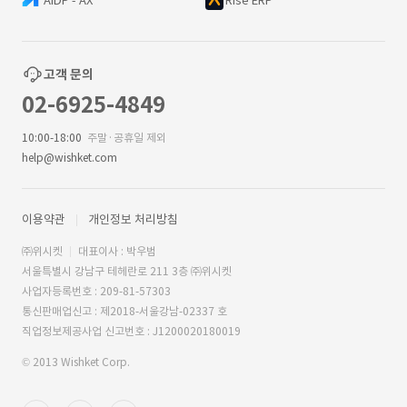
AIDP - AX
Rise ERP
고객 문의
02-6925-4849
10:00-18:00
주말·공휴일 제외
help@wishket.com
이용약관
개인정보 처리방침
㈜위시켓
대표이사 : 박우범
서울특별시 강남구 테헤란로 211 3층 ㈜위시켓
사업자등록번호 : 209-81-57303
통신판매업신고 : 제2018-서울강남-02337 호
직업정보제공사업 신고번호 : J1200020180019
© 2013 Wishket Corp.