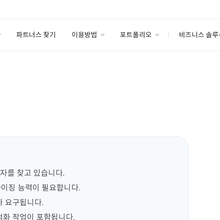
파트너스 찾기
이용방법
포트폴리오
비즈니스 솔루
이용방법
포트폴리오
엔터프라이즈
I
파트너 등급
이용후기
안심 코드 케어
이용요금
솔루션 마켓
고객센터
스토어
발자를 찾고 있습니다.

이징 능력이 필요합니다.

 요구됩니다.

적화 작업이 포함됩니다.
