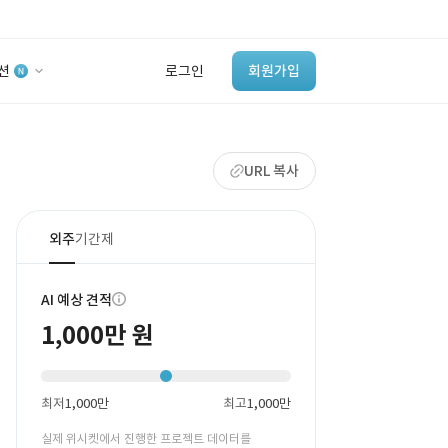
션
로그인
회원가입
유사사례 검색 AI
URL 복사
‘이런 거’ 만들어본
개발 회사 있어?
바로가기
외주
기간제
AI 예상 견적
1,000만 원
최저
1,000만
최고
1,000만
실제 위시켓에서 진행한 프로젝트 데이터를