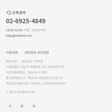
고객 문의
02-6925-4849
10:00-18:00
주말·공휴일 제외
help@wishket.com
이용약관
개인정보 처리방침
㈜위시켓
대표이사 : 박우범
서울특별시 강남구 테헤란로 211 3층 ㈜위시켓
사업자등록번호 : 209-81-57303
통신판매업신고 : 제2018-서울강남-02337 호
직업정보제공사업 신고번호 : J1200020180019
© 2013 Wishket Corp.