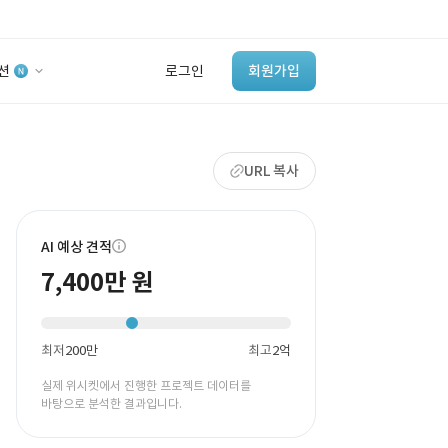
션
로그인
회원가입
유사사례 검색 AI
URL 복사
‘이런 거’ 만들어본
개발 회사 있어?
바로가기
AI 예상 견적
7,400만 원
최저
200만
최고
2억
실제 위시켓에서 진행한 프로젝트 데이터를
바탕으로 분석한 결과입니다.