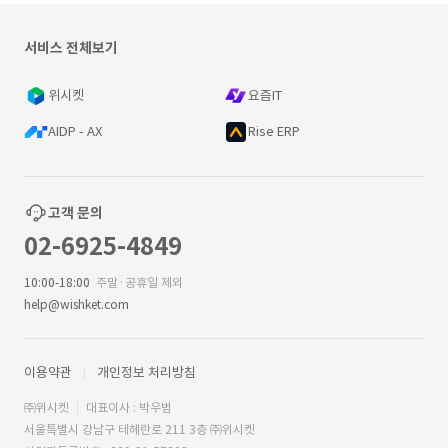
서비스 전체보기
위시켓
요즘IT
AIDP - AX
Rise ERP
고객 문의
02-6925-4849
10:00-18:00
주말·공휴일 제외
help@wishket.com
이용약관
개인정보 처리방침
㈜위시켓
대표이사 : 박우범
서울특별시 강남구 테헤란로 211 3층 ㈜위시켓