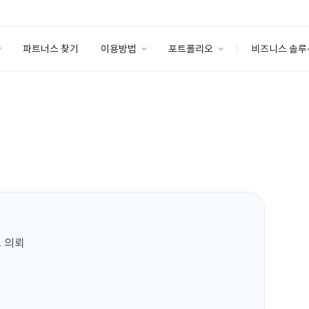
파트너스 찾기
이용방법
포트폴리오
비즈니스 솔루
이용방법
포트폴리오
엔터프라이즈
I
파트너 등급
이용후기
안심 코드 케어
이용요금
솔루션 마켓
고객센터
스토어
 의뢰
