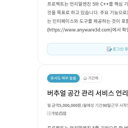
프로젝트는 언리얼엔진 5와 C++를 핵심 
것을 목표로 하고 있습니다. 주요 기능으로
는 인터페이스와 도구를 제공하는 것이 포
(https://www.anyware3d.com)에서
로그인 후
유사도 매우 높음
기간제
버추얼 공간 관리 서비스 언리
월 금액
5,000,000원
예상 기간
90일
근무 시작
/월
개발
웹