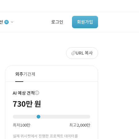
션
로그인
회원가입
유사사례 검색 AI
URL 복사
‘이런 거’ 만들어본
개발 회사 있어?
바로가기
외주
기간제
AI 예상 견적
730만 원
최저
100만
최고
2,000만
실제 위시켓에서 진행한 프로젝트 데이터를