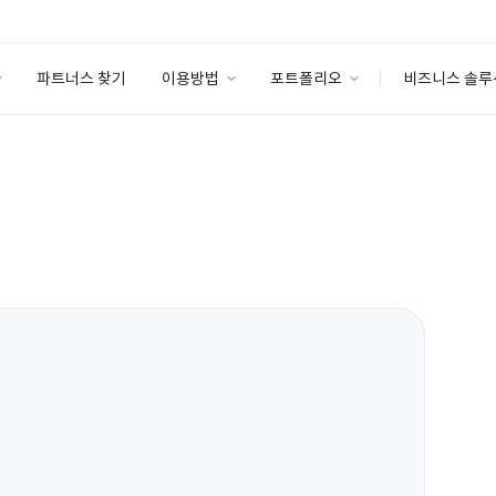
파트너스 찾기
이용방법
포트폴리오
비즈니스 솔루
이용방법
포트폴리오
엔터프라이즈
I
파트너 등급
이용후기
안심 코드 케어
이용요금
솔루션 마켓
고객센터
스토어