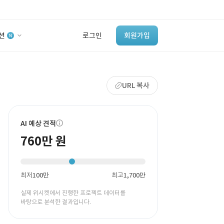
션
로그인
회원가입
유사사례 검색 AI
URL 복사
‘이런 거’ 만들어본
개발 회사 있어?
바로가기
AI 예상 견적
760만 원
최저
100만
최고
1,700만
실제 위시켓에서 진행한 프로젝트 데이터를
바탕으로 분석한 결과입니다.