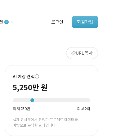
션
로그인
회원가입
유사사례 검색 AI
URL 복사
‘이런 거’ 만들어본
개발 회사 있어?
바로가기
AI 예상 견적
5,250만 원
최저
250만
최고
2억
실제 위시켓에서 진행한 프로젝트 데이터를
바탕으로 분석한 결과입니다.