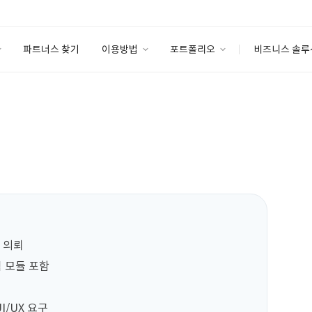
파트너스 찾기
이용방법
포트폴리오
비즈니스 솔루
이용방법
포트폴리오
엔터프라이즈
I
파트너 등급
이용후기
안심 코드 케어
이용요금
솔루션 마켓
고객센터
스토어
 의뢰

 모듈 포함

/UX 요구
