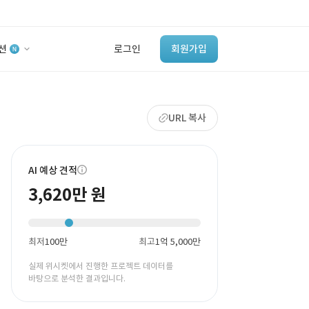
션
로그인
회원가입
유사사례 검색 AI
URL 복사
‘이런 거’ 만들어본
개발 회사 있어?
바로가기
AI 예상 견적
3,620만 원
최저
100만
최고
1억 5,000만
실제 위시켓에서 진행한 프로젝트 데이터를
바탕으로 분석한 결과입니다.