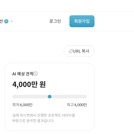
션
로그인
회원가입
유사사례 검색 AI
URL 복사
‘이런 거’ 만들어본
개발 회사 있어?
바로가기
AI 예상 견적
4,000만 원
최저
4,000만
최고
4,000만
실제 위시켓에서 진행한 프로젝트 데이터를
바탕으로 분석한 결과입니다.