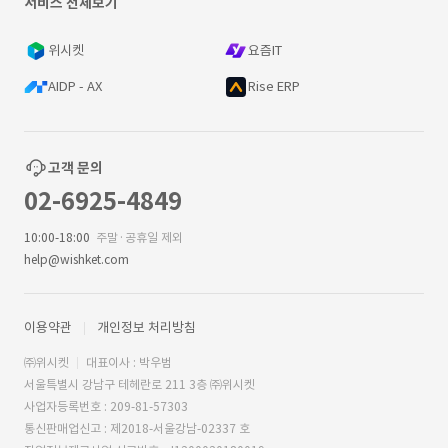
서비스 전체보기
위시켓
요즘IT
AIDP - AX
Rise ERP
고객 문의
02-6925-4849
10:00-18:00
주말·공휴일 제외
help@wishket.com
이용약관
개인정보 처리방침
㈜위시켓
대표이사 : 박우범
서울특별시 강남구 테헤란로 211 3층 ㈜위시켓
사업자등록번호 : 209-81-57303
통신판매업신고 : 제2018-서울강남-02337 호