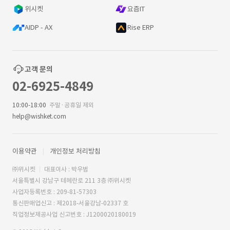
위시켓
요즘IT
AIDP - AX
Rise ERP
고객 문의
02-6925-4849
10:00-18:00
주말·공휴일 제외
help@wishket.com
이용약관
개인정보 처리방침
㈜위시켓
대표이사 : 박우범
서울특별시 강남구 테헤란로 211 3층 ㈜위시켓
사업자등록번호 : 209-81-57303
통신판매업신고 : 제2018-서울강남-02337 호
직업정보제공사업 신고번호 : J1200020180019