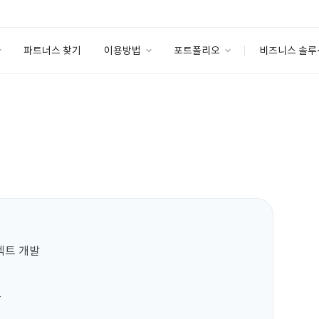
파트너스 찾기
이용방법
포트폴리오
비즈니스 솔루
이용방법
포트폴리오
엔터프라이즈
I
파트너 등급
이용후기
안심 코드 케어
이용요금
솔루션 마켓
고객센터
스토어
젝트 개발


