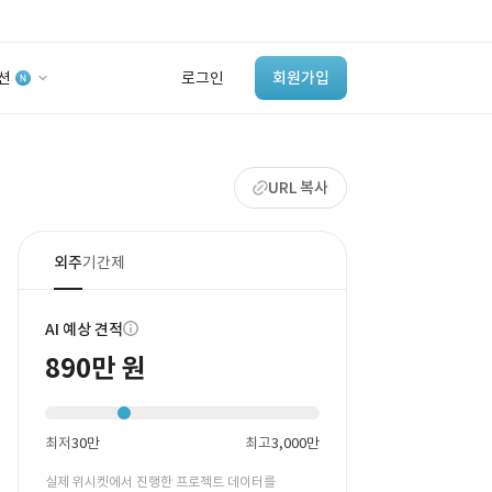
션
로그인
회원가입
유사사례 검색 AI
URL 복사
‘이런 거’ 만들어본
개발 회사 있어?
바로가기
외주
기간제
AI 예상 견적
890만 원
최저
30만
최고
3,000만
실제 위시켓에서 진행한 프로젝트 데이터를