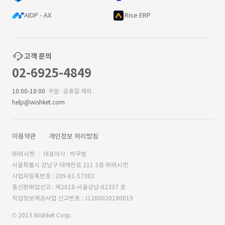
AIDP - AX
Rise ERP
고객 문의
02-6925-4849
10:00-18:00
주말·공휴일 제외
help@wishket.com
이용약관
개인정보 처리방침
㈜위시켓
대표이사 : 박우범
서울특별시 강남구 테헤란로 211 3층 ㈜위시켓
사업자등록번호 : 209-81-57303
통신판매업신고 : 제2018-서울강남-02337 호
직업정보제공사업 신고번호 : J1200020180019
© 2013 Wishket Corp.