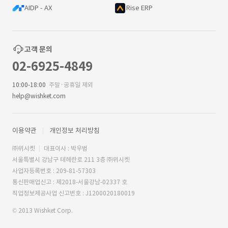
AIDP - AX
Rise ERP
고객 문의
02-6925-4849
10:00-18:00
주말·공휴일 제외
help@wishket.com
이용약관
개인정보 처리방침
㈜위시켓
대표이사 : 박우범
서울특별시 강남구 테헤란로 211 3층 ㈜위시켓
사업자등록번호 : 209-81-57303
통신판매업신고 : 제2018-서울강남-02337 호
직업정보제공사업 신고번호 : J1200020180019
© 2013 Wishket Corp.