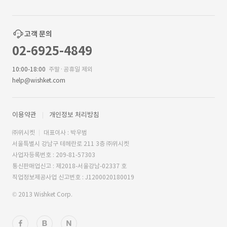
고객 문의
02-6925-4849
10:00-18:00
주말·공휴일 제외
help@wishket.com
이용약관
개인정보 처리방침
㈜위시켓
대표이사 : 박우범
서울특별시 강남구 테헤란로 211 3층 ㈜위시켓
사업자등록번호 : 209-81-57303
통신판매업신고 : 제2018-서울강남-02337 호
직업정보제공사업 신고번호 : J1200020180019
© 2013 Wishket Corp.