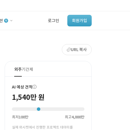
션
로그인
회원가입
유사사례 검색 AI
URL 복사
‘이런 거’ 만들어본
개발 회사 있어?
바로가기
외주
기간제
AI 예상 견적
1,540만 원
최저
100만
최고
4,000만
실제 위시켓에서 진행한 프로젝트 데이터를