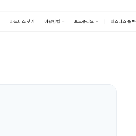
파트너스 찾기
이용방법
포트폴리오
비즈니스 솔루
이용방법
포트폴리오
엔터프라이즈
I
파트너 등급
이용후기
안심 코드 케어
이용요금
솔루션 마켓
고객센터
스토어