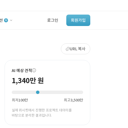
션
로그인
회원가입
유사사례 검색 AI
URL 복사
‘이런 거’ 만들어본
개발 회사 있어?
바로가기
AI 예상 견적
1,340만 원
최저
100만
최고
3,500만
실제 위시켓에서 진행한 프로젝트 데이터를
바탕으로 분석한 결과입니다.