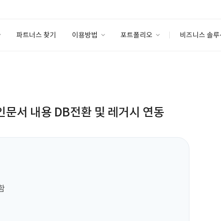
파트너스 찾기
이용방법
포트폴리오
비즈니스 솔루
이용방법
포트폴리오
엔터프라이즈
I
파트너 등급
이용후기
안심 코드 케어
이용요금
솔루션 마켓
고객센터
스토어
인문서 내용 DB전환 및 레거시 연동

