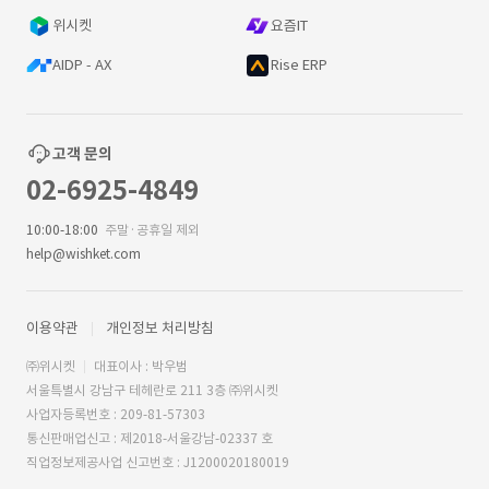
위시켓
요즘IT
AIDP - AX
Rise ERP
고객 문의
02-6925-4849
10:00-18:00
주말·공휴일 제외
help@wishket.com
이용약관
개인정보 처리방침
㈜위시켓
대표이사 : 박우범
서울특별시 강남구 테헤란로 211 3층 ㈜위시켓
사업자등록번호 : 209-81-57303
통신판매업신고 : 제2018-서울강남-02337 호
직업정보제공사업 신고번호 : J1200020180019