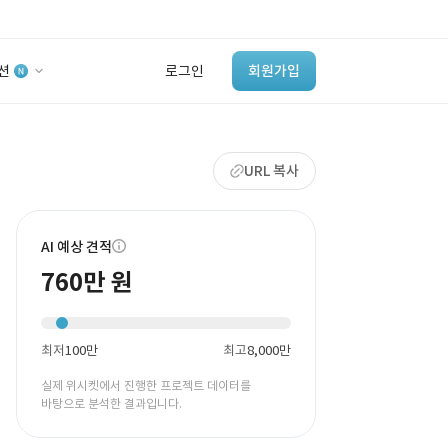
션
로그인
회원가입
유사사례 검색 AI
URL 복사
‘이런 거’ 만들어본
개발 회사 있어?
바로가기
AI 예상 견적
760만 원
최저
100만
최고
8,000만
실제 위시켓에서 진행한 프로젝트 데이터를
바탕으로 분석한 결과입니다.