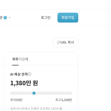
션
로그인
회원가입
유사사례 검색 AI
URL 복사
‘이런 거’ 만들어본
개발 회사 있어?
바로가기
외주
기간제
AI 예상 견적
1,380만 원
최저
50만
최고
3,500만
실제 위시켓에서 진행한 프로젝트 데이터를