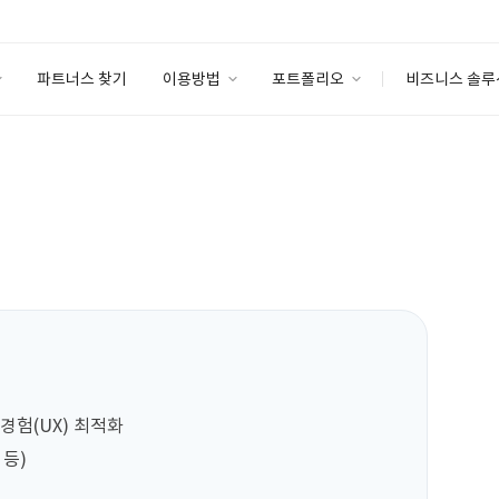
파트너스 찾기
이용방법
포트폴리오
비즈니스 솔루
이용방법
포트폴리오
엔터프라이즈
I
파트너 등급
이용후기
안심 코드 케어
이용요금
솔루션 마켓
고객센터
스토어
경험(UX) 최적화

등)
