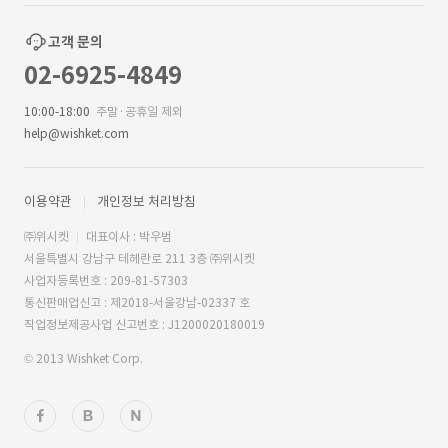
고객 문의
02-6925-4849
10:00-18:00
주말·공휴일 제외
help@wishket.com
이용약관
개인정보 처리방침
㈜위시켓
대표이사 : 박우범
서울특별시 강남구 테헤란로 211 3층 ㈜위시켓
사업자등록번호 : 209-81-57303
통신판매업신고 : 제2018-서울강남-02337 호
직업정보제공사업 신고번호 : J1200020180019
© 2013 Wishket Corp.