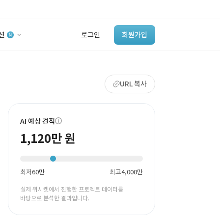
션
로그인
회원가입
유사사례 검색 AI
URL 복사
‘이런 거’ 만들어본
개발 회사 있어?
바로가기
AI 예상 견적
1,120만 원
최저
60만
최고
4,000만
실제 위시켓에서 진행한 프로젝트 데이터를
바탕으로 분석한 결과입니다.