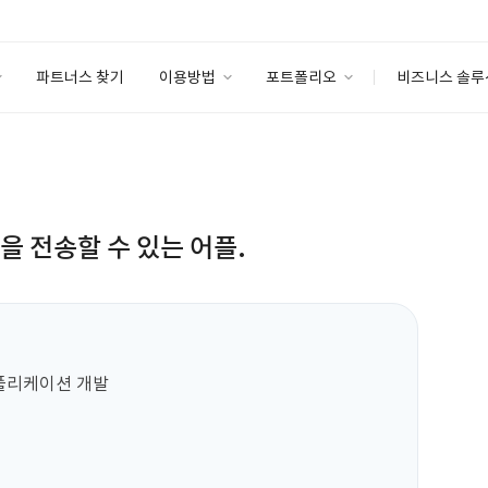
파트너스 찾기
이용방법
포트폴리오
비즈니스 솔루
이용방법
포트폴리오
엔터프라이즈
I
파트너 등급
이용후기
안심 코드 케어
이용요금
솔루션 마켓
고객센터
스토어
을 전송할 수 있는 어플.
플리케이션 개발
