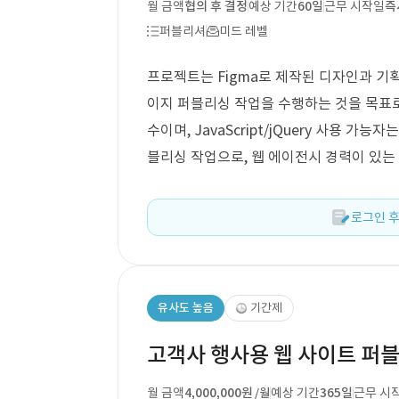
월 금액
협의 후 결정
예상 기간
60일
근무 시작일
즉
퍼블리셔
미드 레벨
프로젝트는 Figma로 제작된 디자인과 기
이지 퍼블리싱 작업을 수행하는 것을 목표로 
수이며, JavaScript/jQuery 사용 
블리싱 작업으로, 웹 에이전시 경력이 있는
로그인 후
유사도 높음
기간제
고객사 행사용 웹 사이트 퍼
월 금액
4,000,000원
예상 기간
365일
근무 시
/월