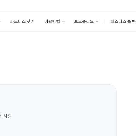
파트너스 찾기
이용방법
포트폴리오
비즈니스 솔루
이용방법
포트폴리오
엔터프라이즈
I
파트너 등급
이용후기
안심 코드 케어
이용요금
솔루션 마켓
고객센터
스토어
사항  
