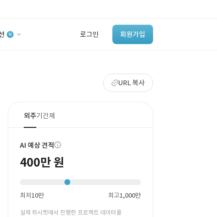
션
로그인
회원가입
유사사례 검색 AI
URL 복사
‘이런 거’ 만들어본
개발 회사 있어?
바로가기
외주
기간제
AI 예상 견적
400만 원
최저
10만
최고
1,000만
실제 위시켓에서 진행한 프로젝트 데이터를