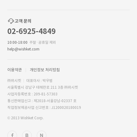
고객 문의
02-6925-4849
10:00-18:00
주말·공휴일 제외
help@wishket.com
이용약관
개인정보 처리방침
㈜위시켓
대표이사 : 박우범
서울특별시 강남구 테헤란로 211 3층 ㈜위시켓
사업자등록번호 : 209-81-57303
통신판매업신고 : 제2018-서울강남-02337 호
직업정보제공사업 신고번호 : J1200020180019
© 2013 Wishket Corp.