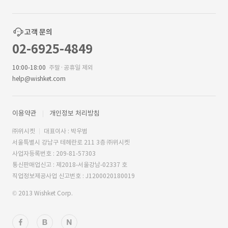
고객 문의
02-6925-4849
10:00-18:00
주말·공휴일 제외
help@wishket.com
이용약관
개인정보 처리방침
㈜위시켓
대표이사 : 박우범
서울특별시 강남구 테헤란로 211 3층 ㈜위시켓
사업자등록번호 : 209-81-57303
통신판매업신고 : 제2018-서울강남-02337 호
직업정보제공사업 신고번호 : J1200020180019
© 2013 Wishket Corp.