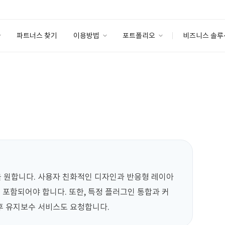
파트너스 찾기
이용방법
포트폴리오
비즈니스 솔루
이용방법
포트폴리오
엔터프라이즈
I
파트너 등급
이용후기
안심 코드 케어
이용요금
솔루션 마켓
고객센터
스토어
 원합니다. 사용자 친화적인 디자인과 반응형 레이아
이 포함되어야 합니다. 또한, 특정 플러그인 통합과 커
후 유지보수 서비스도 요청합니다.