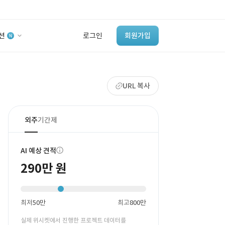
션
로그인
회원가입
유사사례 검색 AI
URL 복사
‘이런 거’ 만들어본
개발 회사 있어?
바로가기
외주
기간제
AI 예상 견적
290만 원
최저
50만
최고
800만
실제 위시켓에서 진행한 프로젝트 데이터를