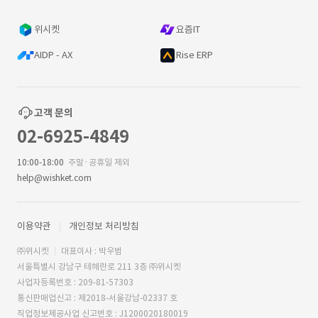
위시켓
요즘IT
AIDP - AX
Rise ERP
고객 문의
02-6925-4849
10:00-18:00
주말·공휴일 제외
help@wishket.com
이용약관
개인정보 처리방침
㈜위시켓
대표이사 : 박우범
서울특별시 강남구 테헤란로 211 3층 ㈜위시켓
사업자등록번호 : 209-81-57303
통신판매업신고 : 제2018-서울강남-02337 호
직업정보제공사업 신고번호 : J1200020180019