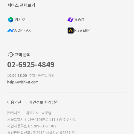
서비스 전체보기
위시켓
요즘IT
AIDP - AX
Rise ERP
고객 문의
02-6925-4849
10:00-18:00
주말·공휴일 제외
help@wishket.com
이용약관
개인정보 처리방침
㈜위시켓
대표이사 : 박우범
서울특별시 강남구 테헤란로 211 3층 ㈜위시켓
사업자등록번호 : 209-81-57303
통신판매업신고 : 제2018-서울강남-02337 호