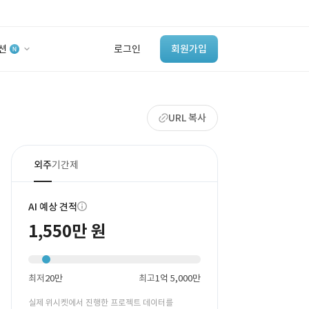
션
로그인
회원가입
유사사례 검색 AI
URL 복사
‘이런 거’ 만들어본
개발 회사 있어?
바로가기
외주
기간제
AI 예상 견적
1,550만 원
최저
20만
최고
1억 5,000만
실제 위시켓에서 진행한 프로젝트 데이터를