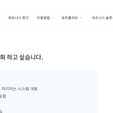
파트너스 찾기
이용방법
포트폴리오
비즈니스 솔루
이용방법
포트폴리오
엔터프라이즈
I
파트너 등급
이용후기
안심 코드 케어
이용요금
솔루션 마켓
고객센터
스토어
동화 하고 싶습니다.
로 처리하는 시스템 개발

포함


