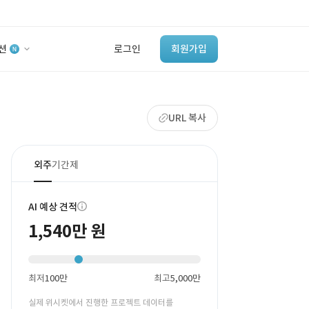
션
로그인
회원가입
유사사례 검색 AI
URL 복사
‘이런 거’ 만들어본
개발 회사 있어?
바로가기
외주
기간제
AI 예상 견적
1,540만 원
최저
100만
최고
5,000만
실제 위시켓에서 진행한 프로젝트 데이터를