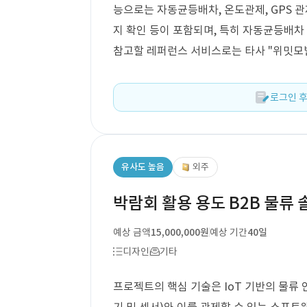
능으로는 자동균등배차, 온도관제, GPS 관
지 확인 등이 포함되며, 특히 자동균등배차 
참고할 레퍼런스 서비스로는 타사 "위밋모
로그인 후
유사도 높음
외주
박람회 활용 용도 B2B 물류
예상 금액
15,000,000원
예상 기간
40일
디자인
기타
프로젝트의 핵심 기술은 IoT 기반의 물류