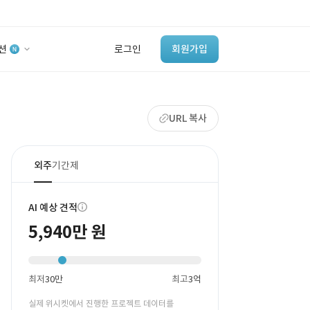
션
로그인
회원가입
유사사례 검색 AI
URL 복사
‘이런 거’ 만들어본
개발 회사 있어?
바로가기
외주
기간제
AI 예상 견적
5,940만 원
최저
30만
최고
3억
실제 위시켓에서 진행한 프로젝트 데이터를