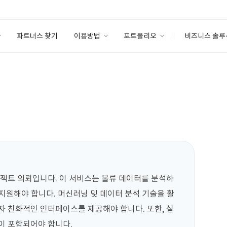
파트너스 찾기
이용방법
포트폴리오
비즈니스 솔루
이용방법
포트폴리오
엔터프라이즈
I
파트너 등급
이용후기
안심 코드 케어
이용요금
솔루션 마켓
고객센터
스토어
프로젝트 의뢰입니다. 이 서비스는 물류 데이터를 분석하
을 지원해야 합니다. 머신러닝 및 데이터 분석 기술을 활
자 친화적인 인터페이스를 제공해야 합니다. 또한, 실
이 포함되어야 합니다.