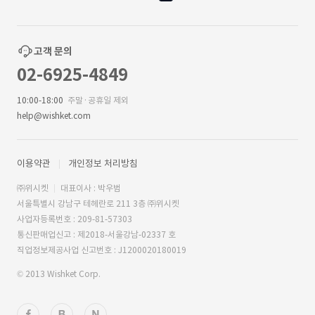
고객 문의
02-6925-4849
10:00-18:00
주말·공휴일 제외
help@wishket.com
이용약관
개인정보 처리방침
㈜위시켓
대표이사 : 박우범
서울특별시 강남구 테헤란로 211 3층 ㈜위시켓
사업자등록번호 : 209-81-57303
통신판매업신고 : 제2018-서울강남-02337 호
직업정보제공사업 신고번호 : J1200020180019
© 2013 Wishket Corp.