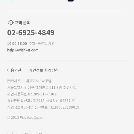
고객 문의
02-6925-4849
10:00-18:00
주말·공휴일 제외
help@wishket.com
이용약관
개인정보 처리방침
㈜위시켓
대표이사 : 박우범
서울특별시 강남구 테헤란로 211 3층 ㈜위시켓
사업자등록번호 : 209-81-57303
통신판매업신고 : 제2018-서울강남-02337 호
직업정보제공사업 신고번호 : J1200020180019
© 2013 Wishket Corp.