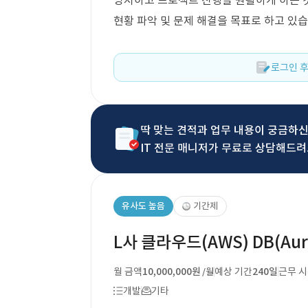
방지하고 프로젝트 진행을 원활하게 하는 것
현황 파악 및 문제 해결을 목표로 하고 있습
로그인 후
딱 맞는 견적과 업무 내용이 궁금하
IT 전문 매니저가 무료로 상담해드려
유사도 높음
기간제
L사 클라우드(AWS) DB(Aur
월 금액
10,000,000원
예상 기간
240일
근무 
/월
개발
기타