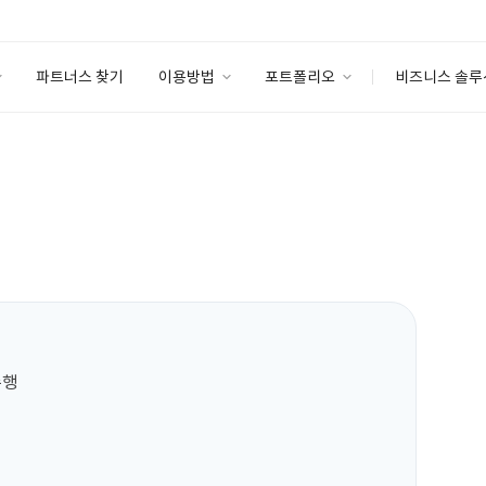
파트너스 찾기
이용방법
포트폴리오
비즈니스 솔루
이용방법
포트폴리오
엔터프라이즈
I
파트너 등급
이용후기
안심 코드 케어
이용요금
솔루션 마켓
고객센터
스토어
수행
