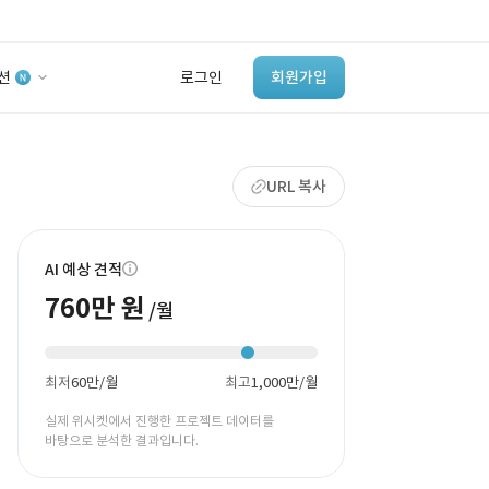
션
로그인
회원가입
유사사례 검색 AI
URL 복사
‘이런 거’ 만들어본
개발 회사 있어?
바로가기
AI 예상 견적
760만 원
/월
최저
60만/월
최고
1,000만/월
실제 위시켓에서 진행한 프로젝트 데이터를
바탕으로 분석한 결과입니다.