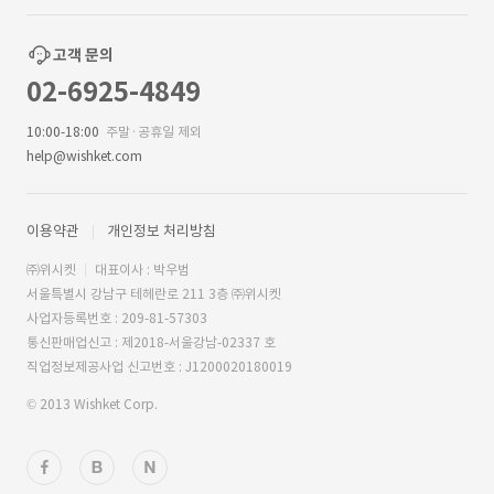
고객 문의
02-6925-4849
10:00-18:00
주말·공휴일 제외
help@wishket.com
이용약관
개인정보 처리방침
㈜위시켓
대표이사 : 박우범
서울특별시 강남구 테헤란로 211 3층 ㈜위시켓
사업자등록번호 : 209-81-57303
통신판매업신고 : 제2018-서울강남-02337 호
직업정보제공사업 신고번호 : J1200020180019
© 2013 Wishket Corp.