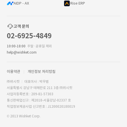
AIDP - AX
Rise ERP
고객 문의
02-6925-4849
10:00-18:00
주말·공휴일 제외
help@wishket.com
이용약관
개인정보 처리방침
㈜위시켓
대표이사 : 박우범
서울특별시 강남구 테헤란로 211 3층 ㈜위시켓
사업자등록번호 : 209-81-57303
통신판매업신고 : 제2018-서울강남-02337 호
직업정보제공사업 신고번호 : J1200020180019
© 2013 Wishket Corp.