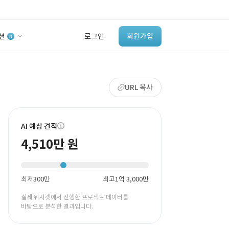
션
로그인
회원가입
유사사례 검색 AI
URL 복사
‘이런 거’ 만들어본
개발 회사 있어?
바로가기
AI 예상 견적
4,510만 원
최저
300만
최고
1억 3,000만
실제 위시켓에서 진행한 프로젝트 데이터를
바탕으로 분석한 결과입니다.