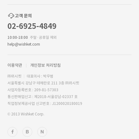
고객 문의
02-6925-4849
10:00-18:00
주말·공휴일 제외
help@wishket.com
이용약관
개인정보 처리방침
㈜위시켓
대표이사 : 박우범
서울특별시 강남구 테헤란로 211 3층 ㈜위시켓
사업자등록번호 : 209-81-57303
통신판매업신고 : 제2018-서울강남-02337 호
직업정보제공사업 신고번호 : J1200020180019
© 2013 Wishket Corp.