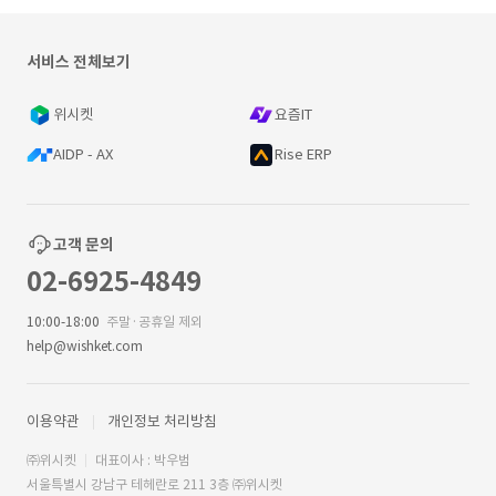
서비스 전체보기
위시켓
요즘IT
AIDP - AX
Rise ERP
고객 문의
02-6925-4849
10:00-18:00
주말·공휴일 제외
help@wishket.com
이용약관
개인정보 처리방침
㈜위시켓
대표이사 : 박우범
서울특별시 강남구 테헤란로 211 3층 ㈜위시켓