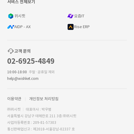
서비스 전체보기
위시켓
요즘IT
AIDP - AX
Rise ERP
고객 문의
02-6925-4849
10:00-18:00
주말·공휴일 제외
help@wishket.com
이용약관
개인정보 처리방침
㈜위시켓
대표이사 : 박우범
서울특별시 강남구 테헤란로 211 3층 ㈜위시켓
사업자등록번호 : 209-81-57303
통신판매업신고 : 제2018-서울강남-02337 호