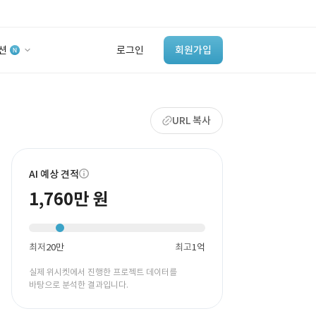
션
로그인
회원가입
유사사례 검색 AI
URL 복사
‘이런 거’ 만들어본
개발 회사 있어?
바로가기
AI 예상 견적
1,760만 원
최저
20만
최고
1억
실제 위시켓에서 진행한 프로젝트 데이터를
바탕으로 분석한 결과입니다.