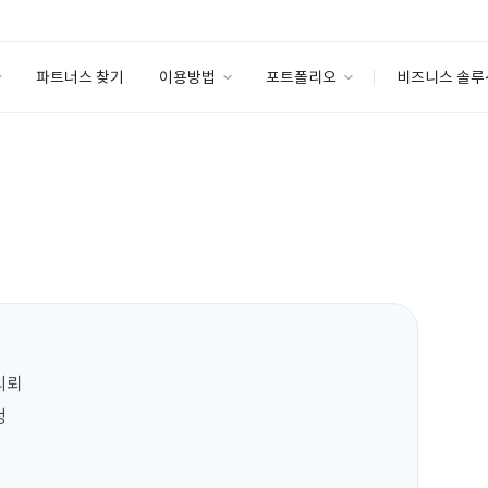
파트너스 찾기
이용방법
포트폴리오
비즈니스 솔루
이용방법
포트폴리오
엔터프라이즈
I
파트너 등급
이용후기
안심 코드 케어
이용요금
솔루션 마켓
고객센터
스토어
뢰


