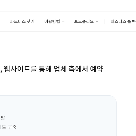
파트너스 찾기
이용방법
포트폴리오
비즈니스 솔루
이용방법
포트폴리오
엔터프라이즈
I
파트너 등급
이용후기
안심 코드 케어
이용요금
솔루션 마켓
고객센터
스토어
, 웹사이트를 통해 업체 측에서 예약
발

트 구축
