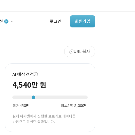
션
로그인
회원가입
유사사례 검색 AI
URL 복사
‘이런 거’ 만들어본
개발 회사 있어?
바로가기
AI 예상 견적
4,540만 원
최저
450만
최고
1억 5,000만
실제 위시켓에서 진행한 프로젝트 데이터를
바탕으로 분석한 결과입니다.