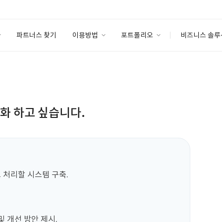
파트너스 찾기
이용방법
포트폴리오
비즈니스 솔루
이용방법
포트폴리오
엔터프라이즈
I
파트너 등급
이용후기
안심 코드 케어
이용요금
솔루션 마켓
고객센터
스토어
동화 하고 싶습니다.
 처리할 시스템 구축.

 개선 방안 제시.
