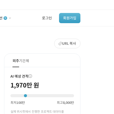
션
로그인
회원가입
유사사례 검색 AI
URL 복사
‘이런 거’ 만들어본
개발 회사 있어?
바로가기
외주
기간제
AI 예상 견적
1,970만 원
최저
100만
최고
8,000만
실제 위시켓에서 진행한 프로젝트 데이터를