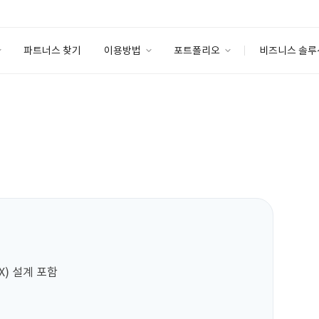
파트너스 찾기
이용방법
포트폴리오
비즈니스 솔루
이용방법
포트폴리오
엔터프라이즈
I
파트너 등급
이용후기
안심 코드 케어
이용요금
솔루션 마켓
고객센터
스토어


) 설계 포함
