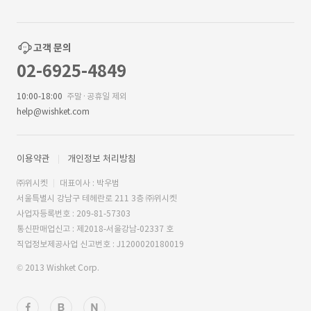
고객 문의
02-6925-4849
10:00-18:00
주말·공휴일 제외
help@wishket.com
이용약관
개인정보 처리방침
㈜위시켓
대표이사 : 박우범
서울특별시 강남구 테헤란로 211 3층 ㈜위시켓
사업자등록번호 : 209-81-57303
통신판매업신고 : 제2018-서울강남-02337 호
직업정보제공사업 신고번호 : J1200020180019
© 2013 Wishket Corp.