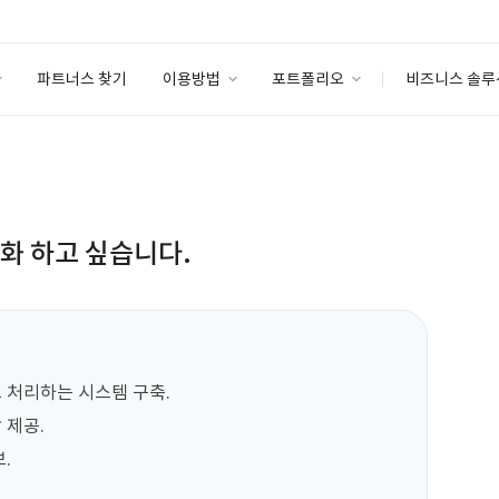
파트너스 찾기
이용방법
포트폴리오
비즈니스 솔루
이용방법
포트폴리오
엔터프라이즈
I
파트너 등급
이용후기
안심 코드 케어
이용요금
솔루션 마켓
고객센터
스토어
동화 하고 싶습니다.
 처리하는 시스템 구축.

제공.


