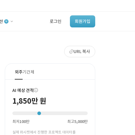
션
로그인
회원가입
유사사례 검색 AI
URL 복사
‘이런 거’ 만들어본
개발 회사 있어?
바로가기
외주
기간제
AI 예상 견적
1,850만 원
최저
100만
최고
5,000만
실제 위시켓에서 진행한 프로젝트 데이터를