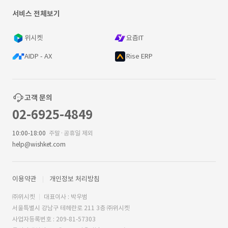
서비스 전체보기
위시켓
요즘IT
AIDP - AX
Rise ERP
고객 문의
02-6925-4849
10:00-18:00
주말·공휴일 제외
help@wishket.com
이용약관
개인정보 처리방침
㈜위시켓
대표이사 : 박우범
서울특별시 강남구 테헤란로 211 3층 ㈜위시켓
사업자등록번호 : 209-81-57303